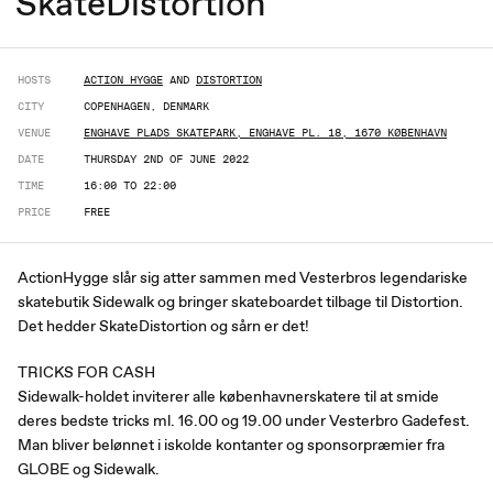
SkateDistortion
HOSTS
ACTION HYGGE
AND
DISTORTION
CITY
COPENHAGEN, DENMARK
VENUE
ENGHAVE PLADS SKATEPARK, ENGHAVE PL. 18, 1670 KØBENHAVN
DATE
THURSDAY 2ND OF JUNE 2022
TIME
16:00 TO 22:00
PRICE
FREE
ActionHygge slår sig atter sammen med Vesterbros legendariske
skatebutik Sidewalk og bringer skateboardet tilbage til Distortion.
Det hedder SkateDistortion og sårn er det!
TRICKS FOR CASH
Sidewalk-holdet inviterer alle københavnerskatere til at smide
deres bedste tricks ml. 16.00 og 19.00 under Vesterbro Gadefest.
Man bliver belønnet i iskolde kontanter og sponsorpræmier fra
GLOBE og Sidewalk.