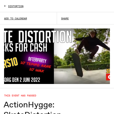
DISTORTION
ADD TO CALENDAR
SHARE
THIS EVENT HAS PASSED
ActionHygge: