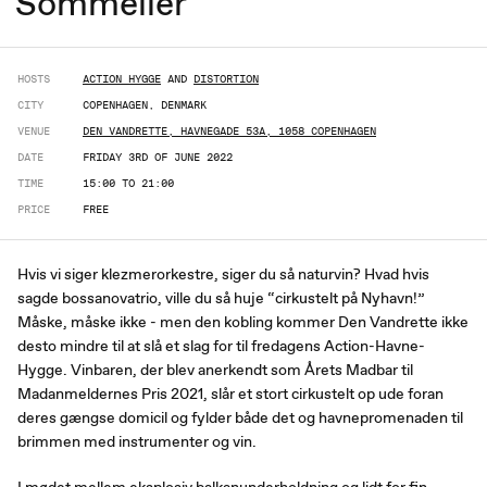
Sommelier
HOSTS
ACTION HYGGE
AND
DISTORTION
CITY
COPENHAGEN, DENMARK
VENUE
DEN VANDRETTE, HAVNEGADE 53A, 1058 COPENHAGEN
DATE
FRIDAY 3RD OF JUNE 2022
TIME
15:00 TO 21:00
PRICE
FREE
Hvis vi siger klezmerorkestre, siger du så naturvin? Hvad hvis
sagde bossanovatrio, ville du så huje “cirkustelt på Nyhavn!”
Måske, måske ikke - men den kobling kommer Den Vandrette ikke
desto mindre til at slå et slag for til fredagens Action-Havne-
Hygge. Vinbaren, der blev anerkendt som Årets Madbar til
Madanmeldernes Pris 2021, slår et stort cirkustelt op ude foran
deres gængse domicil og fylder både det og havnepromenaden til
brimmen med instrumenter og vin.
I mødet mellem eksplosiv balkanunderholdning og lidt for fin