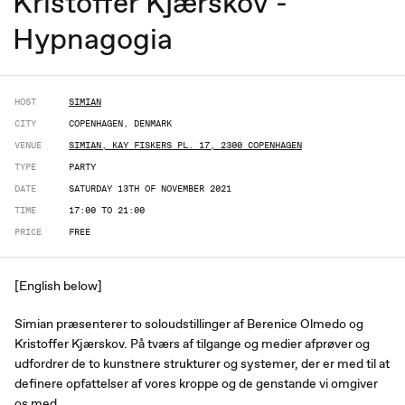
Kristoffer Kjærskov -
Hypnagogia
HOST
SIMIAN
CITY
COPENHAGEN, DENMARK
VENUE
SIMIAN, KAY FISKERS PL. 17, 2300 COPENHAGEN
TYPE
PARTY
DATE
SATURDAY 13TH OF NOVEMBER 2021
TIME
17:00 TO 21:00
PRICE
FREE
[English below]
Simian præsenterer to soloudstillinger af Berenice Olmedo og
Kristoffer Kjærskov. På tværs af tilgange og medier afprøver og
udfordrer de to kunstnere strukturer og systemer, der er med til at
definere opfattelser af vores kroppe og de genstande vi omgiver
os med.