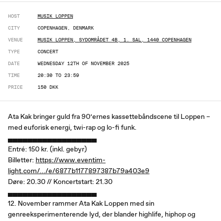
HOST
MUSIK LOPPEN
CITY
COPENHAGEN, DENMARK
VENUE
MUSIK LOPPEN, SYDOMRÅDET 4B, 1. SAL, 1440 COPENHAGEN
TYPE
CONCERT
DATE
WEDNESDAY 12TH OF NOVEMBER 2025
TIME
20:30 TO 23:59
PRICE
150 DKK
Ata Kak bringer guld fra 90’ernes kassettebåndscene til Loppen –
med euforisk energi, twi-rap og lo-fi funk.
▄▄▄▄▄▄▄▄▄▄▄▄▄▄▄▄▄▄
Entré: 150 kr. (inkl. gebyr)
Billetter:
https://www.eventim-
light.com/.../e/6877b1177897387b79a403e9
Døre: 20.30 // Koncertstart: 21.30
▄▄▄▄▄▄▄▄▄▄▄▄▄▄▄▄▄▄
12. November rammer Ata Kak Loppen med sin
genreeksperimenterende lyd, der blander highlife, hiphop og