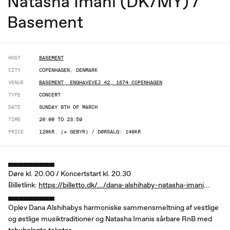
Natasha Imani (DK/MY) /
Basement
HOST
BASEMENT
CITY
COPENHAGEN, DENMARK
VENUE
BASEMENT, ENGHAVEVEJ 42, 1674 COPENHAGEN
TYPE
CONCERT
DATE
SUNDAY 8TH OF MARCH
TIME
20:00 TO 23:59
PRICE
120KR. (+ GEBYR) / DØRSALG: 140KR
▄▄▄▄▄▄▄▄▄
Døre kl. 20.00 / Koncertstart kl. 20.30
Billetlink:
https://billetto.dk/.../dana-alshihaby-natasha-imani
...
▄▄▄▄▄▄▄▄▄
Oplev Dana Alshihabys harmoniske sammensmeltning af vestlige
og østlige musiktraditioner og Natasha Imanis sårbare RnB med
tabubelagte tekster.