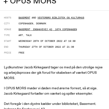
+ OPUS MORS
HOSTS
BASEMENT
AND
VESTERBRO BIBLIOTEK OG KULTURHUS
CITY
COPENHAGEN, DENMARK
VENUE
BASEMENT, ENGHAVEVEJ 42, 1674 COPENHAGEN
TYPE
ART, TALK
START
WEDNESDAY 26TH OF OCTOBER 2022 AT 19:30
END
THURSDAY 27TH OF OCTOBER 2022 AT 21:30
PRICE
FREE
Lydkunstner Jacob Kirkegaard tager os med på den utrolige rejse
og arbejdsproces der gik forud for skabelsen af værket OPUS
MORS.
I OPUS MORS møder vi døden med ørerne forrest, så at sige.
Jacob Kirkegaard fortæller om værket og spiller eksempler.
Det foregår i den dystre kælder under biblioteket, Basement.
Indgang fra Enghavevej 42.