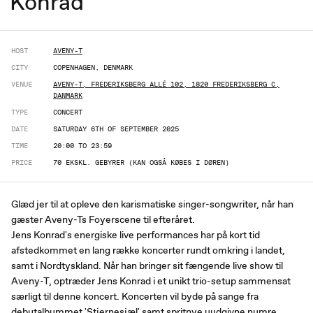
Konrad
HOST
AVENY-T
CITY
COPENHAGEN, DENMARK
VENUE
AVENY-T, FREDERIKSBERG ALLÉ 102, 1820 FREDERIKSBERG C,
DANMARK
TYPE
CONCERT
DATE
SATURDAY 6TH OF SEPTEMBER 2025
TIME
20:00 TO 23:59
PRICE
70 EKSKL. GEBYRER (KAN OGSÅ KØBES I DØREN)
Glæd jer til at opleve den karismatiske singer-songwriter, når han
gæster Aveny-Ts Foyerscene til efteråret.
Jens Konrad's energiske live performances har på kort tid
afstedkommet en lang række koncerter rundt omkring i landet,
samt i Nordtyskland. Når han bringer sit fængende live show til
Aveny-T, optræder Jens Konrad i et unikt trio-setup sammensat
særligt til denne koncert. Koncerten vil byde på sange fra
debutalbummet 'Stjernesjæl' samt spritnye uudgivne numre.