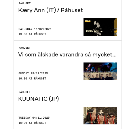
RÅHUSET
Kæry Ann (IT) / Råhuset
SATURDAY 14/02/2026
19:30 AT RÅHUSET
RÅHUSET
Vi som älskade varandra så mycket (SE) + Suffocate for Fuck Sake (SE)
SUNDAY 23/11/2025
19:30 AT RÅHUSET
RÅHUSET
KUUNATIC (JP)
TUESDAY 04/11/2025
19:30 AT RÅHUSET